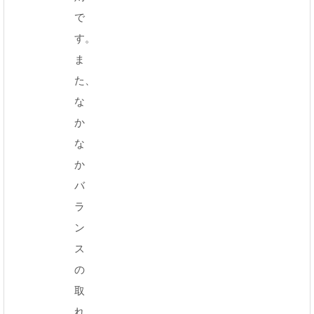
で
す。
ま
た、
な
か
な
か
バ
ラ
ン
ス
の
取
れ