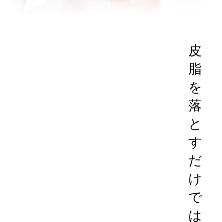
皮
脂
を
落
と
す
だ
け
で
は