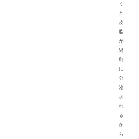
う
と
皮
脂
が
過
剰
に
分
泌
さ
れ
る
か
ら