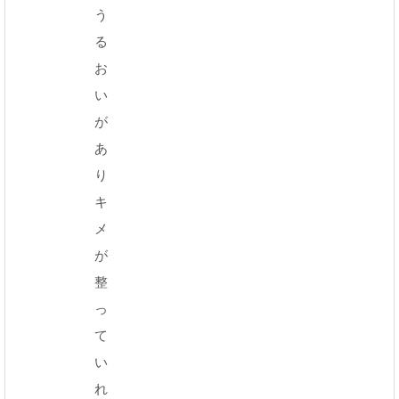
う
る
お
い
が
あ
り
キ
メ
が
整
っ
て
い
れ