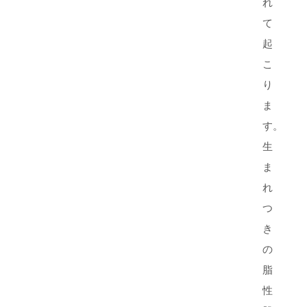
れ
て
起
こ
り
ま
す。
生
ま
れ
つ
き
の
脂
性