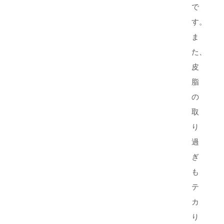
で
す。
ま
た、
皮
脂
の
取
り
過
ぎ
も
テ
カ
り