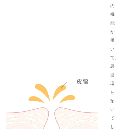
の
機
能
が
働
い
て、
悪
循
環
を
招
い
て
し