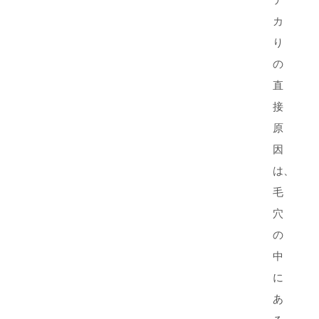
カ
り
の
直
接
原
因
は、
毛
穴
の
中
に
あ