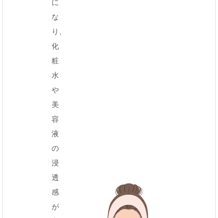
に
な
り、
化
粧
水
や
美
容
液
の
浸
透
感
が