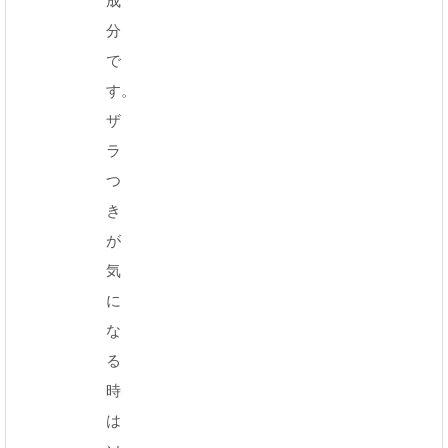
成
分
で
す。
ザ
ラ
つ
き
が
気
に
な
る
時
は