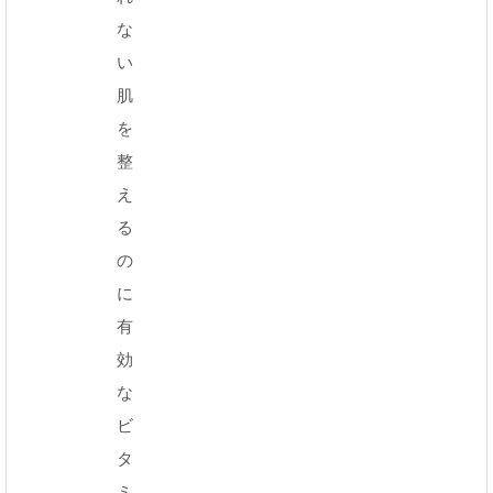
な
い
肌
を
整
え
る
の
に
有
効
な
ビ
タ
ミ