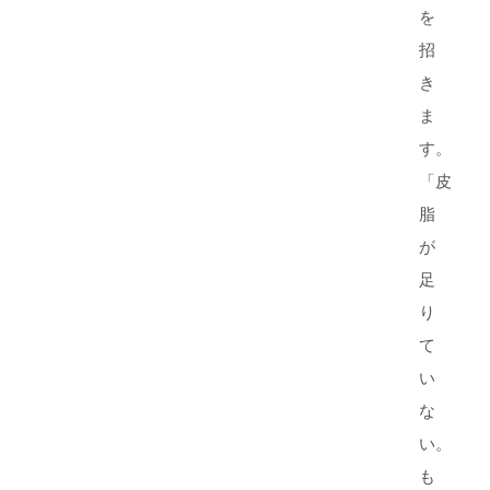
を
招
き
ま
す。
「皮
脂
が
足
り
て
い
な
い。
も