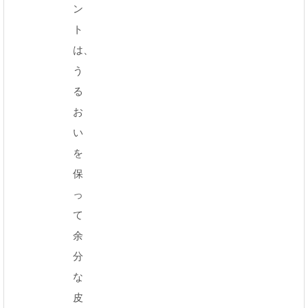
ン
ト
は、
う
る
お
い
を
保
っ
て
余
分
な
皮