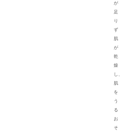
が
足
り
ず
肌
が
乾
燥
し、
肌
を
う
る
お
そ