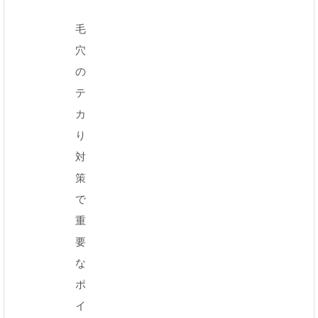
毛
穴
の
テ
カ
り
対
策
で
重
要
な
ポ
イ