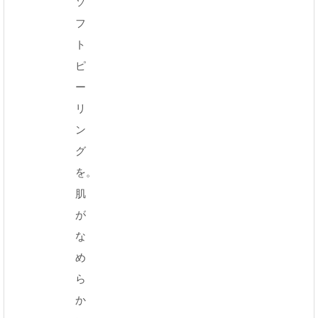
ソ
フ
ト
ピ
ー
リ
ン
グ
を。
肌
が
な
め
ら
か