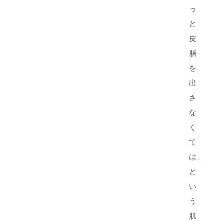
っ
と
皮
脂
を
出
さ
な
く
て
は」
と
い
う
肌