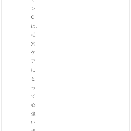
ン
C
は、
毛
穴
ケ
ア
に
と
っ
て
心
強
い