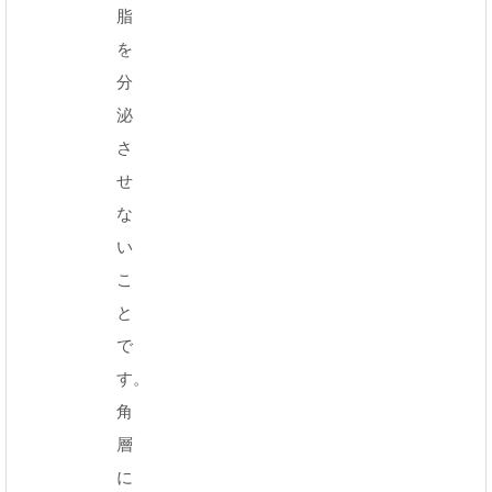
脂
を
分
泌
さ
せ
な
い
こ
と
で
す。
角
層
に