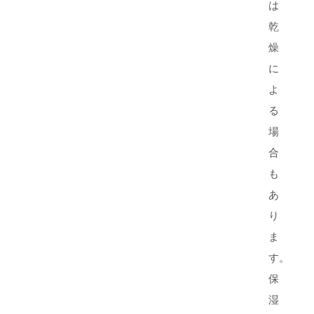
は
乾
燥
に
よ
る
場
合
も
あ
り
ま
す。
保
湿