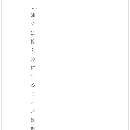
し、
油
分
は
控
え
め
に
す
る
こ
と
が
鉄
則