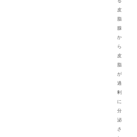
る
皮
脂
腺
か
ら
皮
脂
が
過
剰
に
分
泌
さ