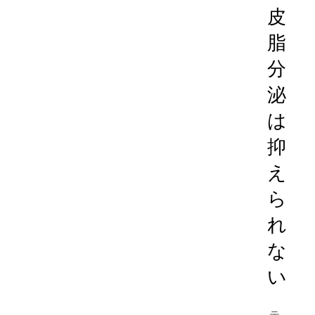
皮
脂
分
泌
は
抑
え
ら
れ
な
い
テ