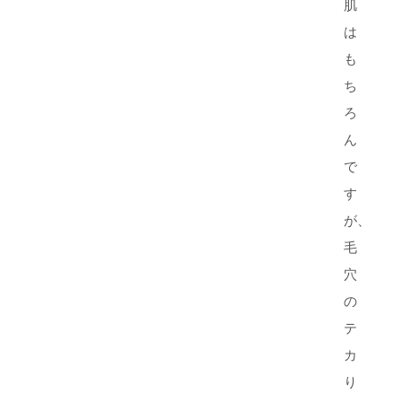
肌
は
も
ち
ろ
ん
で
す
が、
毛
穴
の
テ
カ
り