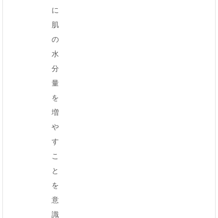
に
肌
の
水
分
量
を
増
や
す
こ
と
を
意
識