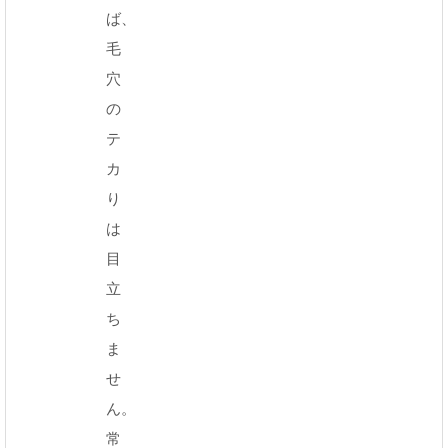
ば、
毛
穴
の
テ
カ
り
は
目
立
ち
ま
せ
ん。
常