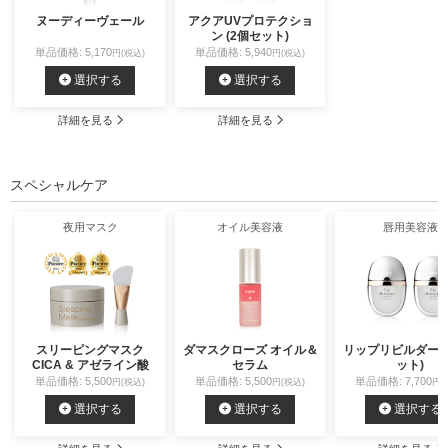
ヌーディーヴェール
アクアUVプロテクショ
ン (2個セット)
単品価格: 5,170
単品価格: 5,940
円(税込)
円(税込)
選択する
選択する
詳細を見る
詳細を見る
スペシャルケア
夜用マスク
オイル美容液
唇用美容液
スリーピングマスク
ダマスクローズ オイル＆
リップリビルダー (
CICA & アゼライン酸
セラム
ット)
単品価格: 5,500
単品価格: 5,500
単品価格: 7,700
円(税込)
円(税込)
円(
選択する
選択する
選択する