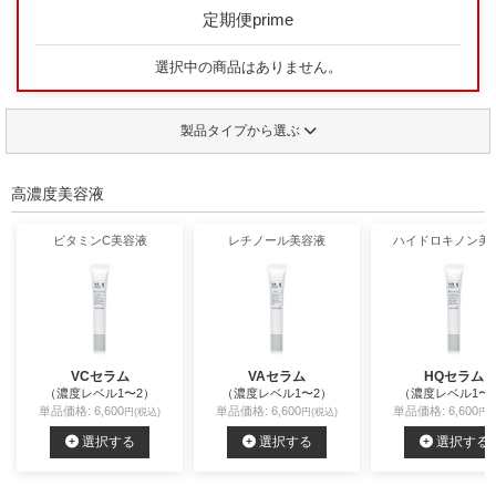
定期便prime
選択中の商品はありません。
製品タイプから選ぶ
高濃度美容液
ビタミンC美容液
レチノール美容液
ハイドロキノン美
VCセラム
VAセラム
HQセラム
（濃度レベル1〜2）
（濃度レベル1〜2）
（濃度レベル1〜
単品価格: 6,600
単品価格: 6,600
単品価格: 6,600
円(税込)
円(税込)
円(
選択する
選択する
選択する