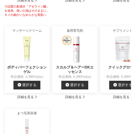
詳細を見る
詳細を見る
詳細を見る
※話題の新成分「アゼライン酸」
を追加。使い心地はそのままに、
キメの細かいなめらかな美肌へ
マッサージクリーム
薬用育毛剤
サプリメント
ボディパーフェクション
スカルプ＆ヘアーDKエ
クイックグロウ
ゲル
ッセンス
単品価格: 6,380
単品価格: 6,380
単品価格: 6,380
円(税込)
円(税込)
円(
選択する
選択する
選択する
詳細を見る
詳細を見る
詳細を見る
まつ毛美容液