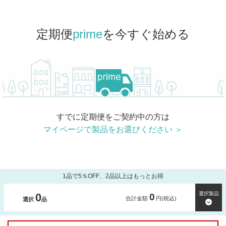
定期便
prime
を今すぐ始める
すでに定期便をご契約中の方は
マイページで製品をお選びください ＞
1品で5％OFF、2品以上はもっとお得
選択製品
0
0
合計金額
円(税込)
選択
品