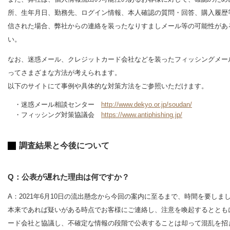
所、生年月日、勤務先、ログイン情報、本人確認の質問・回答、購入履歴
信された場合、弊社からの連絡を装ったなりすましメール等の可能性があ
い。
なお、迷惑メール、クレジットカード会社などを装ったフィッシングメー
ってさまざまな方法が考えられます。
以下のサイトにて事例や具体的な対策方法をご参照いただけます。
・迷惑メール相談センター
http://www.dekyo.or.jp/soudan/
・フィッシング対策協議会
https://www.antiphishing.jp/
調査結果と今後について
Q：公表が遅れた理由は何ですか？
A：2021年6月10日の流出懸念から今回の案内に至るまで、時間を要し
本来であれば疑いがある時点でお客様にご連絡し、注意を喚起するととも
ード会社と協議し、不確定な情報の段階で公表することは却って混乱を招