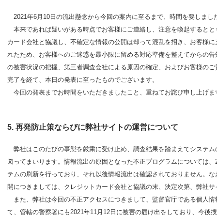
2021年6月10日の流出懸念から今回の案内に至るまで、時間を要しま
本来であれば疑いがある時点でお客様にご連絡し、注意を喚起するとと
カード会社と協議し、不確定な情報の公開は却って混乱を招き、お客様に
れたため、お客様へのご迷惑を最小限に留める対応準備を整えてからの告
の被害状況の把握、第三者調査会社による原因の確定、およびお客様のご
完了を経て、本日の発表に至ったものでございます。
今回の発表までお時間をいただきましたこと、重ねてお詫び申し上げま
5. 再発防止策ならびに弊社サイトの運営について
弊社はこのたびの事態を厳粛に受け止め、調査結果を踏まえてシステム
図ってまいります。情報流出の原因となった不正プログラムについては、20
テムの刷新を行っており、それ以後情報流出は確認されておりません。な
開につきましては、クレジットカード会社と協議の末、決定次第、弊社サ
また、弊社は今回の不正アクセスにつきまして、監督官庁である個人情報保
て、管轄の警察署にも2021年11月12日に被害の届け出をしており、今