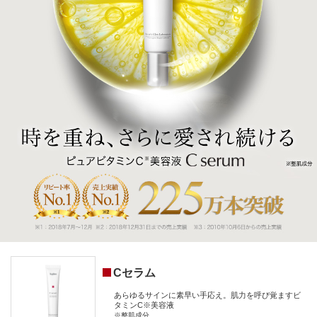
Cセラム
あらゆるサインに素早い手応え。肌力を呼び覚ますビ
タミンC※美容液
※整肌成分