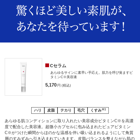
Cセラム
あらゆるサインに素早い手応え。肌力を呼び覚ますビ
タミンC※美容液
5,170
円 (税込)
※1
ハリ
皮脂
テカり
毛穴
くすみ
あらゆる肌コンディションに取り入れたい美容成分ビタミンC※を高濃
度で配合した美容液。超微小カプセルに包み込まれたピュアビタミン
C※がつけた瞬間からほのかな温感を伴い吸い込まれるようにして角質
層のすみずみへ引き込まれていきます。皮脂バランスを整えながら肌の